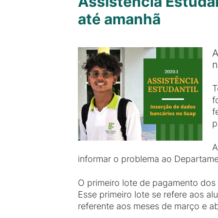
Assistência Estuda
até amanhã
A
n
T
f
f
p
A
informar o problema ao Departamen
O primeiro lote de pagamento dos v
Esse primeiro lote se refere aos a
referente aos meses de março e abri