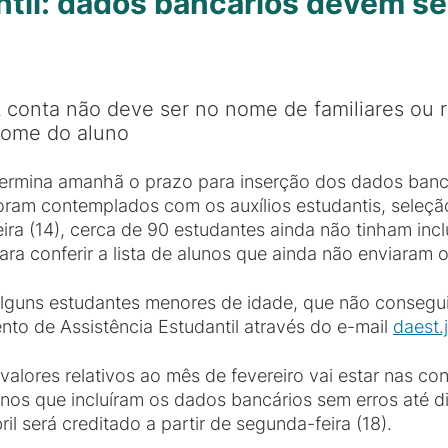
ntil: dados bancários devem se
 conta não deve ser no nome de familiares ou 
ome do aluno
ermina amanhã o prazo para inserção dos dados banc
oram contemplados com os auxílios estudantis, seleção
eira (14), cerca de 90 estudantes ainda não tinham inc
ara conferir a lista de alunos que ainda não enviaram 
lguns estudantes menores de idade, que não consegui
to de Assistência Estudantil através do e-mail
daest.
alores relativos ao mês de fevereiro vai estar nas co
lunos que incluíram os dados bancários sem erros até
l será creditado a partir de segunda-feira (18).