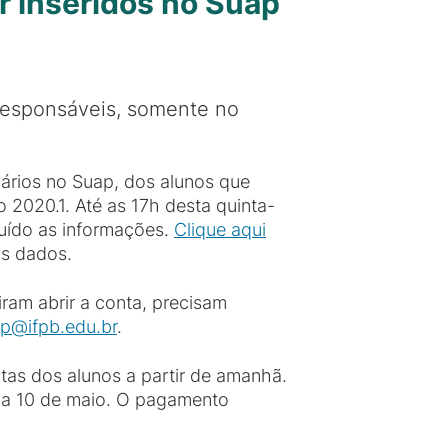
r inseridos no Suap
responsáveis, somente no
ários no Suap, dos alunos que
 2020.1. Até as 17h desta quinta-
luído as informações.
Clique aqui
os dados.
ram abrir a conta, precisam
jp@ifpb.edu.br
.
ntas dos alunos a partir de amanhã.
 dia 10 de maio. O pagamento