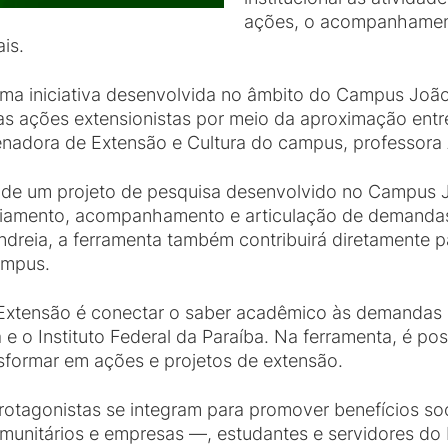
ações, o acompanhament
is.
uma iniciativa desenvolvida no âmbito do Campus Joã
ar as ações extensionistas por meio da aproximação e
denadora de Extensão e Cultura do campus, professora 
o de um projeto de pesquisa desenvolvido no Campus
nciamento, acompanhamento e articulação de demandas
dreia, a ferramenta também contribuirá diretamente 
ampus.
 Extensão é conectar o saber acadêmico às demandas
e o Instituto Federal da Paraíba. Na ferramenta, é po
sformar em ações e projetos de extensão.
otagonistas se integram para promover benefícios soc
munitários e empresas —, estudantes e servidores do 