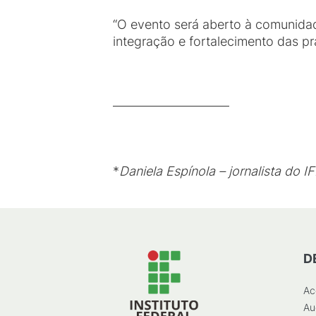
“O evento será aberto à comunida
integração e fortalecimento das prá
*
Daniela Espínola – jornalista do I
D
Ac
Au