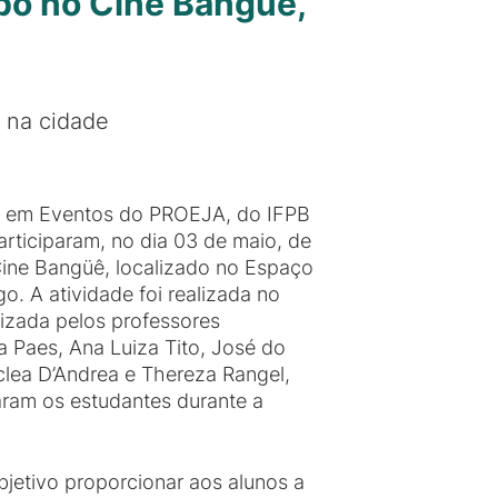
po no Cine Banguê,
a na cidade
o em Eventos do PROEJA, do IFPB
ticiparam, no dia 03 de maio, de
ine Bangüê, localizado no Espaço
o. A atividade foi realizada no
nizada pelos professores
a Paes, Ana Luiza Tito, José do
clea D’Andrea e Thereza Rangel,
am os estudantes durante a
jetivo proporcionar aos alunos a