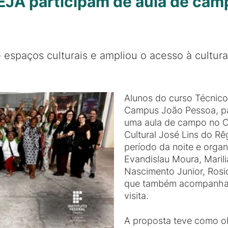
JA participam de aula de cam
 espaços culturais e ampliou o acesso à cultur
Alunos do curso Técnic
Campus João Pessoa, par
uma aula de campo no C
Cultural José Lins do Rêg
período da noite e orga
Evandislau Moura, Marili
Nascimento Junior, Rosi
que também acompanhar
visita.
A proposta teve como ob