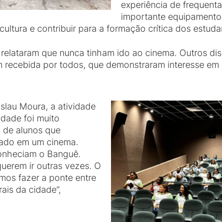
experiência de frequent
importante equipamento c
ltura e contribuir para a formação crítica dos estuda
s relataram que nunca tinham ido ao cinema. Outros d
 recebida por todos, que demonstraram interesse em p
slau Moura, a atividade
idade foi muito
s de alunos que
tado em um cinema.
conheciam o Banguê.
uerem ir outras vezes. O
amos fazer a ponte entre
ais da cidade”,