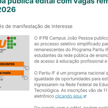
 publica edital com vagas re
 2026
vés de manifestação de interesse
O IFPB Campus João Pessoa public
ao processo seletivo simplificado p
remanescentes do Programa Partiu IF 
estudantes da rede pública de ensin
de acesso à educação profissional e
O Partiu IF é um programa nacional
igualdade de oportunidades para est
ingressarem na Rede Federal de Educa
Tecnológica. As inscrições vão de 11
eletrônico
clicando aqui.
De acordo com o edital, podem parti