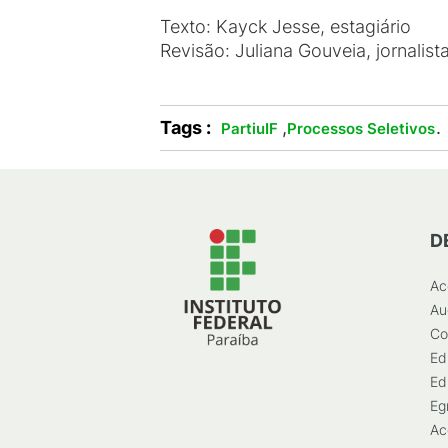
Texto: Kayck Jesse, estagiário
Revisão: Juliana Gouveia, jornalist
Tags :
,
.
PartiuIF
Processos Seletivos
D
Ac
Au
Co
Ed
Ed
Eg
Ac