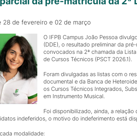
parcial da pré-matrícula da 2ª 
e 28 de fevereiro e 02 de março
O IFPB Campus João Pessoa divulgou
(DDE), o resultado preliminar da pré
convocados na 2ª chamada da Lista 
de Cursos Técnicos (PSCT 2026.1).
Foram divulgadas as listas com o resu
documental e da Banca de Heteroiden
os Cursos Técnicos Integrados, Sub
em Instrumento Musical.
Foi disponibilizado, ainda, a relaç
didatos indeferidos, o motivo do indeferimento está di
cada modalidade: