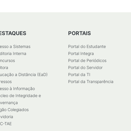
ESTAQUES
PORTAIS
esso a Sistemas
Portal do Estudante
ditoria Interna
Portal Integra
ncursos
Portal de Periódicos
itora
Portal do Servidor
ucação a Distância (EaD)
Portal da TI
ressos
Portal da Transparência
esso à Informação
cleo de Integridade e
vernança
gão Colegiados
vidoria
C-TAE