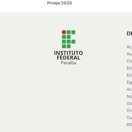
Proeja 2025
D
Ac
Au
Co
Ed
Ed
Eg
Ac
Nú
Go
Ór
Ou
RS