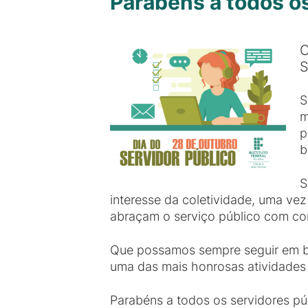
Parabéns a todos os
C
S
S
m
p
b
S
interesse da coletividade, uma vez
abraçam o serviço público com co
Que possamos sempre seguir em bu
uma das mais honrosas atividades d
Parabéns a todos os servidores púb