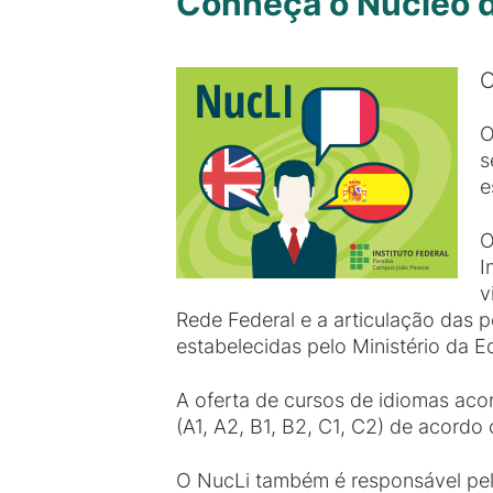
Conheça o Núcleo d
O
O
s
e
O
I
v
Rede Federal e a articulação das po
estabelecidas pelo Ministério da 
A oferta de cursos de idiomas aco
(A1, A2, B1, B2, C1, C2) de acord
O NucLi também é responsável pela