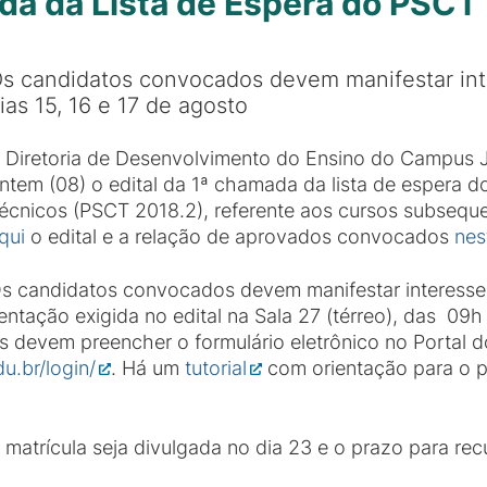
da da Lista de Espera do PSCT
s candidatos convocados devem manifestar int
ias 15, 16 e 17 de agosto
 Diretoria de Desenvolvimento do Ensino do Campus 
ntem (08) o edital da 1ª chamada da lista de espera d
écnicos (PSCT 2018.2), referente aos cursos subsequ
qui
o edital e a relação de aprovados convocados
nes
s candidatos convocados devem manifestar interesse e
ação exigida no edital na Sala 27 (térreo), das 09h à
devem preencher o formulário eletrônico no Portal do
u.br/login/
. Há um
tutorial
com orientação para o 
matrícula seja divulgada no dia 23 e o prazo para rec