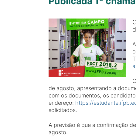
Publicada 1ª chama
O
d
A
o
T
a
O
de agosto, apresentando a document
com os documentos, os candidatos 
endereço:
https://estudante.ifpb.ed
solicitados.
A previsão é que a confirmação de 
agosto.