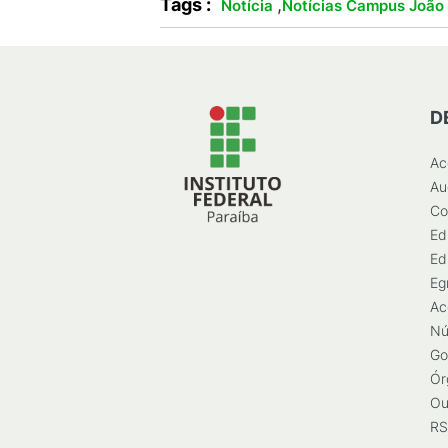
Tags :
,
Notícia
Notícias Campus João
D
Ac
Au
Co
Ed
Ed
Eg
Ac
Nú
Go
Ór
Ou
RS