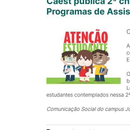
Caest publica 2ª ch
Programas de Assis
O
A
c
E
O
b
L
estudantes contemplados nessa 2ª 
Comunicação Social do campus J