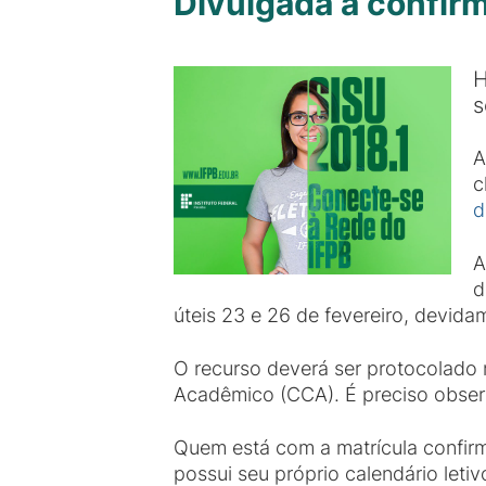
Divulgada a confir
H
s
A
c
d
A
d
úteis 23 e 26 de fevereiro, devid
O recurso deverá ser protocolado
Acadêmico (CCA). É preciso obser
Quem está com a matrícula confirm
possui seu próprio calendário letiv