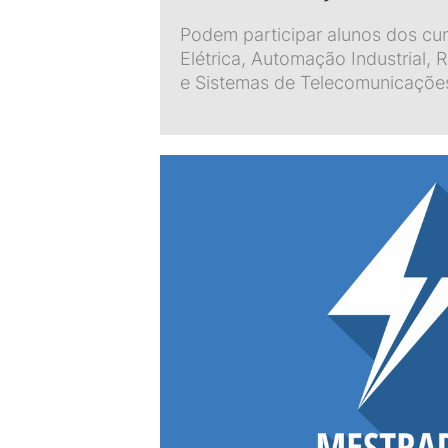
Podem participar alunos dos cu
Elétrica, Automação Industrial
e Sistemas de Telecomunicaçõe