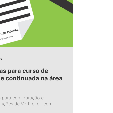
7
as para curso de
 e continuada na área
 para configuração e
luções de VoIP e IoT com