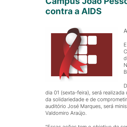
Campus João Pessoa
contra a AIDS
A
E
C
d
N
B
D
dia 01 (sexta-feira), será realiza
da solidariedade e de comprometime
auditório José Marques, será mini
Valdomiro Araújo.
"Essas ações tem o objetivo de se