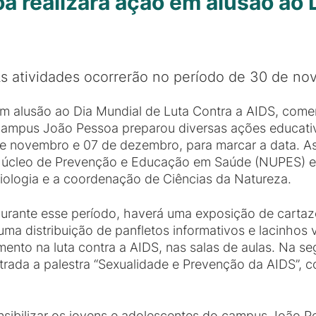
 realizará ação em alusão ao D
s atividades ocorrerão no período de 30 de n
m alusão ao Dia Mundial de Luta Contra a AIDS, com
ampus João Pessoa preparou diversas ações educativa
e novembro e 07 de dezembro, para marcar a data. As
úcleo de Prevenção e Educação em Saúde (NUPES) em
iologia e a coordenação de Ciências da Natureza.
urante esse período, haverá uma exposição de cartaze
da uma distribuição de panfletos informativos e lacinho
nto na luta contra a AIDS, nas salas de aulas. Na seg
strada a palestra “Sexualidade e Prevenção da AIDS”, 
nsibilizar os jovens e adolescentes do campus João P