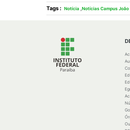
Tags :
,
Notícia
Notícias Campus João
D
Ac
Au
Co
Ed
Ed
Eg
Ac
Nú
Go
Ór
Ou