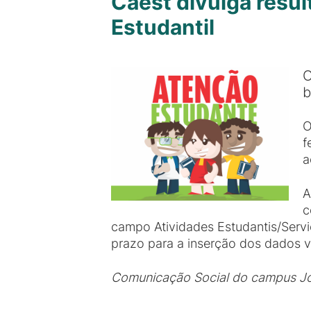
Caest divulga resu
Estudantil
O
b
O
f
a
A
c
campo Atividades Estudantis/Servi
prazo para a inserção dos dados va
Comunicação Social do campus J