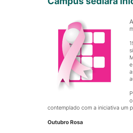
Campus sediará ini
A
m
1
s
M
e
a
a
P
o
contemplado com a iniciativa um p
Outubro Rosa