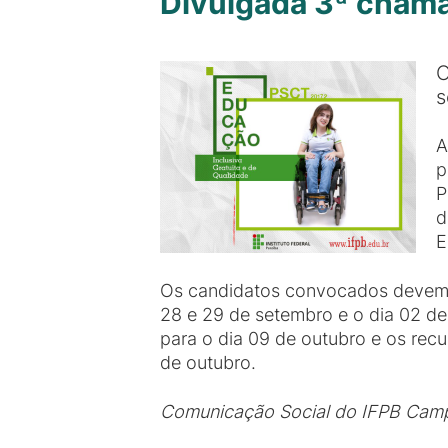
Divulgada 3ª chama
O
s
A
p
P
d
E
Os candidatos convocados devem f
28 e 29 de setembro e o dia 02 de 
para o dia 09 de outubro e os recu
de outubro.
Comunicação Social do IFPB Cam