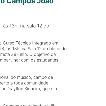
 no Campus João
, às 13h, na sala 12 do
 do Curso Técnico Integrado em
09), às 13h, na Sala 12 do bloco do
ista Zé Filho. O objetivo da
compartilhar com os estudantes
issional do músico, campo de
aberto a toda comunidade
r Draylton Siqueira, que é o
nos. Começou estudando violão