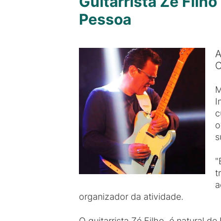
Guitarrista Zé Fil
Pessoa
A
M
I
c
o
s
"
t
a
organizador da atividade.
O guitarrista Zé Filho, é natural