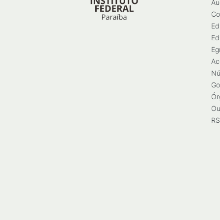
Au
Co
Ed
Ed
Eg
Ac
Nú
Go
Ór
Ou
RS