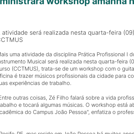
ho ministrará workshop amanhã
 atividade será realizada nesta quarta-feira (09)
CCTMUS
ais uma atividade da disciplina Prática Profissional I
nstrumento Musical será realizada nesta quarta-feira (
urso (CCTMUS), trata-se de um workshop com o guitarr
ficina é trazer músicos profissionais da cidade para 
uas experiências de trabalho.
Entre outras coisas, Zé Filho falará sobre a vida prof
rabalho e tocará algumas músicas. O workshop está 
cadêmica do Campus João Pessoa", enfatiza o professo
 de Recife-PE, mas reside em João Pessoa há muitos a