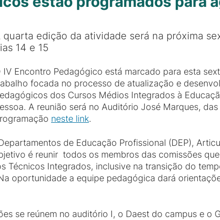
icos estão programados para 
 quarta edição da atividade será na próxima sext
ias 14 e 15
 IV Encontro Pedagógico está marcado para esta sexta
rabalho focada no processo de atualização e desenvo
edagógicos dos Cursos Médios Integrados à Educaçã
essoa. A reunião será no Auditório José Marques, das 
rogramação
neste link
.
 Departamentos de Educação Profissional (DEP), Arti
objetivo é reunir todos os membros das comissões que 
 Técnicos Integrados, inclusive na transição do tem
 Na oportunidade a equipe pedagógica dará orientaçõ
 se reúnem no auditório I, o Daest do campus e o Gr