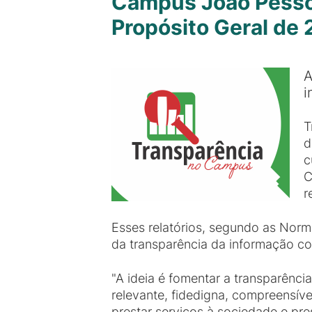
Campus João Pessoa
Propósito Geral de
A
i
T
d
c
C
r
Esses relatórios, segundo as Norm
da transparência da informação co
"A ideia é fomentar a transparência
relevante, fidedigna, compreensível
prestar serviços à sociedade e pr