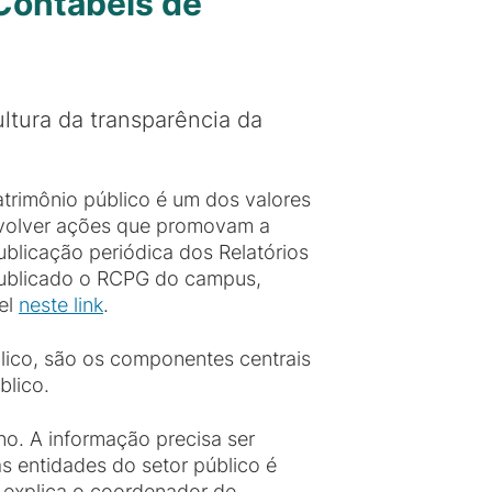
Contábeis de
ltura da transparência da
atrimônio público é um dos valores
nvolver ações que promovam a
publicação periódica dos Relatórios
 publicado o RCPG do campus,
vel
neste link
.
blico, são os componentes centrais
blico.
ino. A informação precisa ser
as entidades do setor público é
, explica o coordenador de