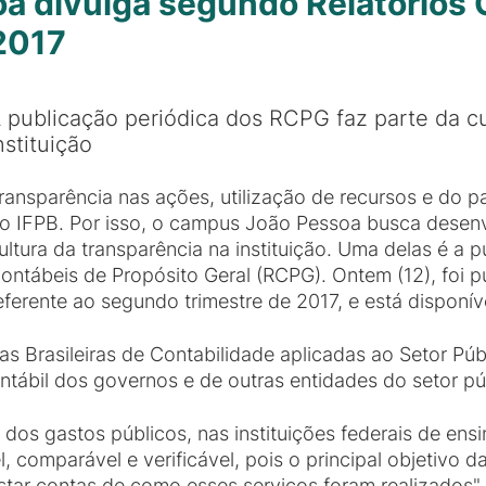
 divulga segundo Relatórios 
 2017
 publicação periódica dos RCPG faz parte da cu
nstituição
ransparência nas ações, utilização de recursos e do p
o IFPB. Por isso, o campus João Pessoa busca dese
ultura da transparência na instituição. Uma delas é a 
ontábeis de Propósito Geral (RCPG). Ontem (12), foi
eferente ao segundo trimestre de 2017, e está disponí
as Brasileiras de Contabilidade aplicadas ao Setor Pú
ntábil dos governos e de outras entidades do setor pú
 dos gastos públicos, nas instituições federais de ens
, comparável e verificável, pois o principal objetivo d
estar contas de como esses serviços foram realizados"