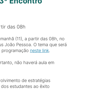
3º Encontro
rtir das 08h
anhã (11), a partir das 08h, no
us João Pessoa. O tema que será
 a programação
neste link
.
ortanto, não haverá aula em
olvimento de estratégias
 dos estudantes ao êxito