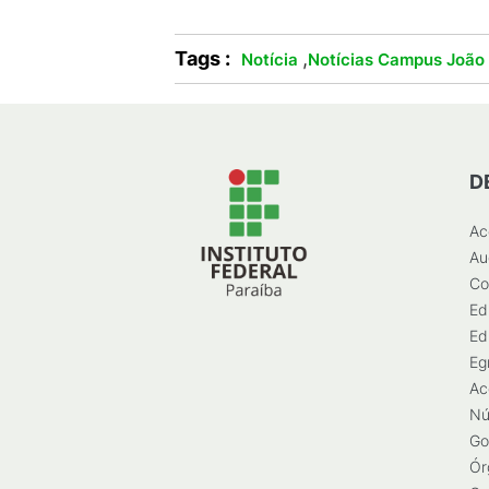
Tags :
,
Notícia
Notícias Campus João
D
Ac
Au
Co
Ed
Ed
Eg
Ac
Nú
Go
Ór