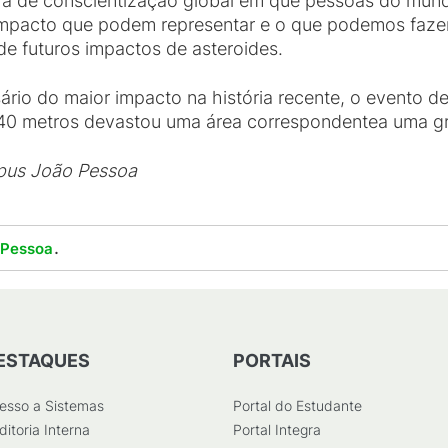
a de conscientização global em que pessoas do mundo
impacto que podem representar e o que podemos fazer p
e futuros impactos de asteroides.
rio do maior impacto na história recente, o evento de
40 metros devastou uma área correspondentea uma g
pus João Pessoa
.
 Pessoa
ESTAQUES
PORTAIS
esso a Sistemas
Portal do Estudante
ditoria Interna
Portal Integra