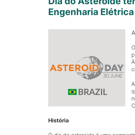
Dia do Asteroide te
Engenharia Elétrica
A
O
p
À
c
A
q
n
C
História