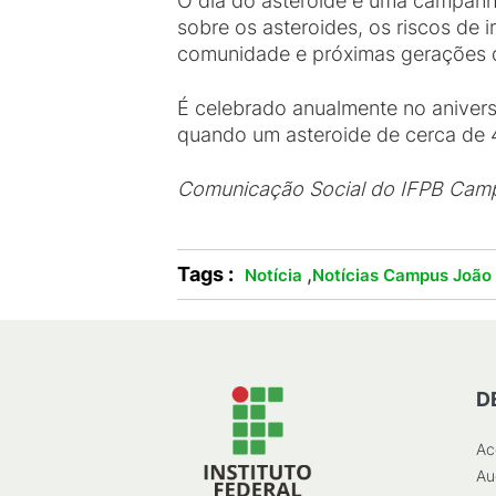
O dia do asteroide é uma campanh
sobre os asteroides, os riscos de 
comunidade e próximas gerações d
É celebrado anualmente no aniversá
quando um asteroide de cerca de 
Comunicação Social do IFPB Cam
Tags :
,
Notícia
Notícias Campus João
D
Ac
Au