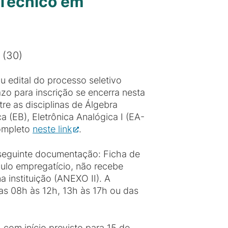
 Técnico em
 (30)
 edital do processo seletivo
azo para inscrição se encerra nesta
tre as disciplinas de Álgebra
a (EB), Eletrônica Analógica I (EA-
completo
neste link
.
 seguinte documentação: Ficha de
culo empregatício, não recebe
a instituição (ANEXO II). A
as 08h às 12h, 13h às 17h ou das
 com início previsto para 15 de