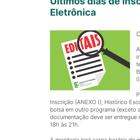
Últimos dias de ins
Eletrônica
O
A
i
t
B
I
P
Inscrição (ANEXO I); Histórico Esc
bolsa em outro programa (exceto au
documentação deve ser entregue n
18h às 21h.
A monitoria terá carga horária de 