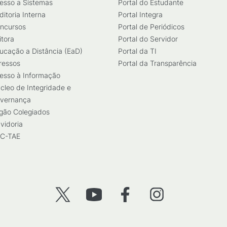
esso a Sistemas
Portal do Estudante
ditoria Interna
Portal Integra
ncursos
Portal de Periódicos
itora
Portal do Servidor
ucação a Distância (EaD)
Portal da TI
ressos
Portal da Transparência
esso à Informação
cleo de Integridade e
vernança
gão Colegiados
vidoria
C-TAE