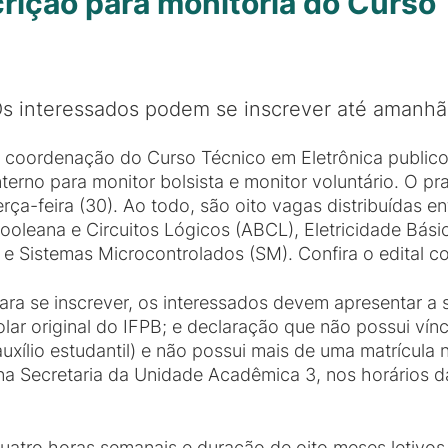
crição para monitoria do Curso
s interessados podem se inscrever até amanhã
 coordenação do Curso Técnico em Eletrônica publicou
nterno para monitor bolsista e monitor voluntário. O pr
erça-feira (30). Ao todo, são oito vagas distribuídas en
ooleana e Circuitos Lógicos (ABCL), Eletricidade Básic
) e Sistemas Microcontrolados (SM). Confira o edital 
ara se inscrever, os interessados devem apresentar a
olar original do IFPB; e declaração que não possui vín
xílio estudantil) e não possui mais de uma matrícula n
a Secretaria da Unidade Acadêmica 3, nos horários d
quatro horas semanais e duração de oito meses letivos,