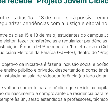
a recebe “Projeto Jovem Cida
ntre os dias 15 e 18 de maio, será possível emitir
egularizar pendências com a justiça eleitoral no 
ntre os dias 15 e 18 de maio, estudantes do campus Jo
e eleitor, fazer transferências e regularizar pendências j
nstituição. É que a IFPB receberá o “Projeto Jovem Ci
udiciária Eleitoral da Paraíba (EJE-PB), dentro do “P
 objetivo da iniciativa é fazer a inclusão social e polí
de ensino público e privado, despertando a consciênc
instalada na sala de videoconferência (ao lado do anf
 voltada somente para o público que reside na capital
 de nascimento e comprovante de residência para rea
sempre às 8h, serão estendidos a professores, técnico