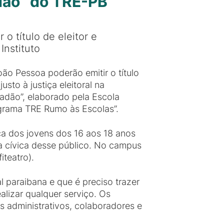
dão” do TRE-PB
 o título de eleitor e
Instituto
ão Pessoa poderão emitir o título
usto à justiça eleitoral na
dadão”, elaborado pela Escola
rograma TRE Rumo às Escolas”.
tica dos jovens dos 16 aos 18 anos
ia cívica desse público. No campus
iteatro).
 paraibana e que é preciso trazer
lizar qualquer serviço. Os
s administrativos, colaboradores e