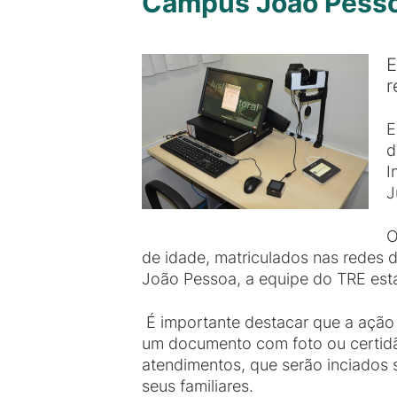
Campus João Pesso
E
r
E
d
I
J
O
de idade, matriculados nas redes 
João Pessoa, a equipe do TRE está 
É importante destacar que a ação é
um documento com foto ou certidão
atendimentos, que serão inciados 
seus familiares.