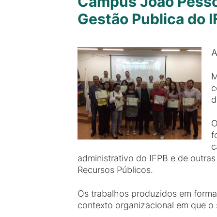
Campus João Pessoa
Gestão Publica do 
A
M
c
d
O
f
c
administrativo do IFPB e de outras
Recursos Públicos.
Os trabalhos produzidos em format
contexto organizacional em que o s