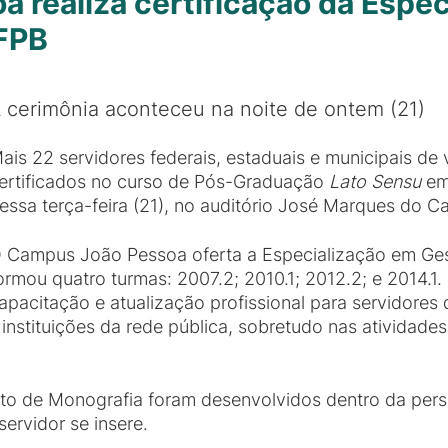
 realiza certificação da Espec
IFPB
 cerimônia aconteceu na noite de ontem (21)
ais 22 servidores federais, estaduais e municipais de v
ertificados no curso de Pós-Graduação
Lato Sensu
em
essa terça-feira (21), no auditório José Marques do 
 Campus João Pessoa oferta a Especialização em Ges
ormou quatro turmas: 2007.2; 2010.1; 2012.2; e 2014.1.
apacitação e atualização profissional para servidores
 instituições da rede pública, sobretudo nas atividad
o de Monografia foram desenvolvidos dentro da persp
ervidor se insere.