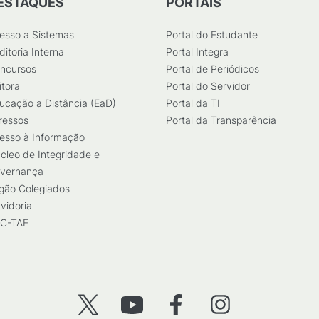
ESTAQUES
PORTAIS
esso a Sistemas
Portal do Estudante
ditoria Interna
Portal Integra
ncursos
Portal de Periódicos
itora
Portal do Servidor
ucação a Distância (EaD)
Portal da TI
ressos
Portal da Transparência
esso à Informação
cleo de Integridade e
vernança
gão Colegiados
vidoria
C-TAE