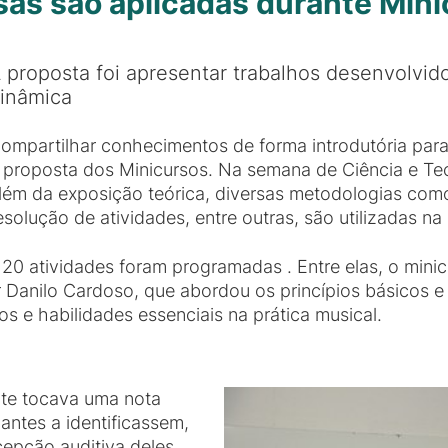
sas são aplicadas durante Min
 proposta foi apresentar trabalhos desenvolvi
inâmica
ompartilhar conhecimentos de forma introdutória para
 proposta dos Minicursos. Na semana de Ciência e T
lém da exposição teórica, diversas metodologias com
esolução de atividades, entre outras, são utilizadas n
e 20 atividades foram programadas . Entre elas, o min
r Danilo Cardoso, que abordou os princípios básicos e i
s e habilidades essenciais na prática musical.
nte tocava uma nota
pantes a identificassem,
cepção auditiva deles.