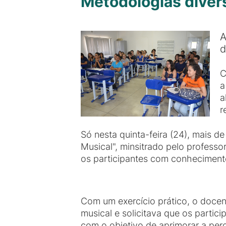
Metodologias diver
A
d
C
a
a
r
Só nesta quinta-feira (24), mais d
Musical", minsitrado pelo professo
os participantes com conhecimento
Com um exercício prático, o doce
musical e solicitava que os partici
com o objetivo de aprimorar a per