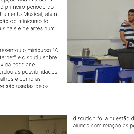
do primeiro período do
trumento Musical, além
ação do minicurso foi
musicais e de artes num
resentou o minicurso "A
ernet" e discutiu sobre
 vida escolar e
rdou as possibilidades
abalhos e como as
ne são usadas pelos
discutido foi a questão 
alunos com relação às pe