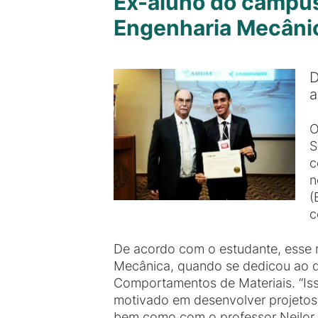
Ex-aluno do campus
Engenharia Mecâni
D
a
O
S
c
n
(
c
De acordo com o estudante, esse 
Mecânica, quando se dedicou ao 
Comportamentos de Materiais. “Iss
motivado em desenvolver projetos
bem como com o professor Neilor Ce