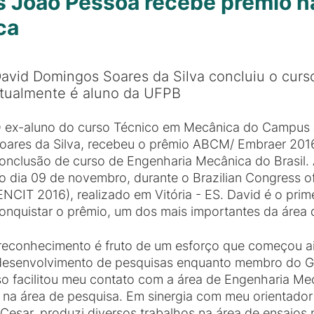
 João Pessoa recebe prêmio n
ca
avid Domingos Soares da Silva concluiu o cur
tualmente é aluno da UFPB
 ex-aluno do curso Técnico em Mecânica do Campus
oares da Silva, recebeu o prêmio ABCM/ Embraer 2016
onclusão de curso de Engenharia Mecânica do Brasil.
o dia 09 de novembro, durante o Brazilian Congress o
ENCIT 2016), realizado em Vitória - ES. David é o pri
onquistar o prêmio, um dos mais importantes da área 
reconhecimento é fruto de um esforço que começou a
desenvolvimento de pesquisas enquanto membro do G
o facilitou meu contato com a área de Engenharia Me
 na área de pesquisa. Em sinergia com meu orientado
sar, produzi diversos trabalhos na área de ensaios nã