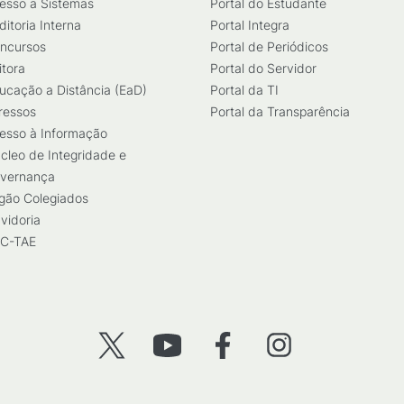
esso a Sistemas
Portal do Estudante
ditoria Interna
Portal Integra
ncursos
Portal de Periódicos
itora
Portal do Servidor
ucação a Distância (EaD)
Portal da TI
ressos
Portal da Transparência
esso à Informação
cleo de Integridade e
vernança
gão Colegiados
vidoria
C-TAE