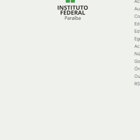
Ac
Au
Co
Ed
Ed
Eg
Ac
Nú
Go
Ór
Ou
RS