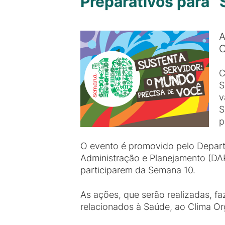
Preparativos para 
A
C
C
S
v
S
p
O evento é promovido pelo Depart
Administração e Planejamento (DA
participarem da Semana 10.
As ações, que serão realizadas, 
relacionados à Saúde, ao Clima Or