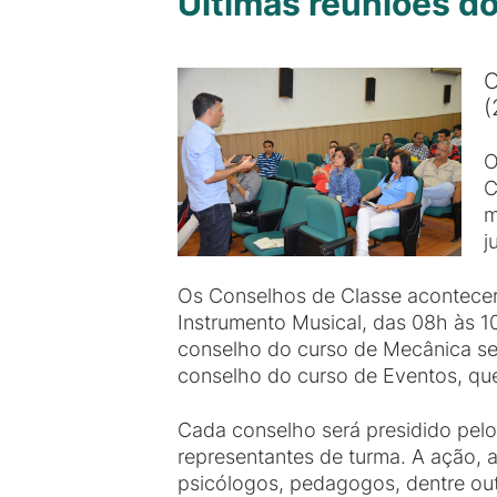
Últimas reuniões d
O
(
O
C
m
j
Os Conselhos de Classe acontecerã
Instrumento Musical, das 08h às 1
conselho do curso de Mecânica ser
conselho do curso de Eventos, qu
Cada conselho será presidido pelo
representantes de turma. A ação, a
psicólogos, pedagogos, dentre outr