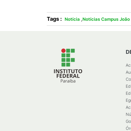
Tags :
,
Notícia
Notícias Campus João
D
Ac
Au
Co
Ed
Ed
Eg
Ac
Nú
Go
Ór