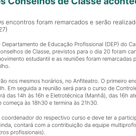
os Conselhos de Classe acont
s encontros foram remarcados e serão realizad
27)
 Departamento de Educação Profissional (DEP) do C
onselhos de Classe, previstos para o dia 20 foram c
ovimento estudantil e as reuniões foram remarcadas pa
ulho.
o nos mesmos horários, no Anfiteatro. O primeiro enc
0h. Em seguida a reunião será para o curso de Control
á das 14h às 16h e Eletrotécnica (Manhã), das 16h até
e começa às 18h30 e termina às 21h30.
 coordenador do respectivo curso e deve ter a partic
inda, contará com a contribuição da equipe multiprofiss
os profissionais).