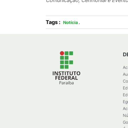
Comunicação, Cerimonial e Event
Tags :
.
Notícia
D
Ac
Au
Co
Ed
Ed
Eg
Ac
Nú
Go