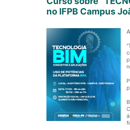
Curso sobre “TECNO
no IFPB Campus Jo
A
“
c
p
n
P
p
B
C
á
f