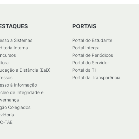
ESTAQUES
PORTAIS
esso a Sistemas
Portal do Estudante
ditoria Interna
Portal Integra
ncursos
Portal de Periódicos
itora
Portal do Servidor
ucação a Distância (EaD)
Portal da TI
ressos
Portal da Transparência
esso à Informação
cleo de Integridade e
vernança
gão Colegiados
vidoria
C-TAE