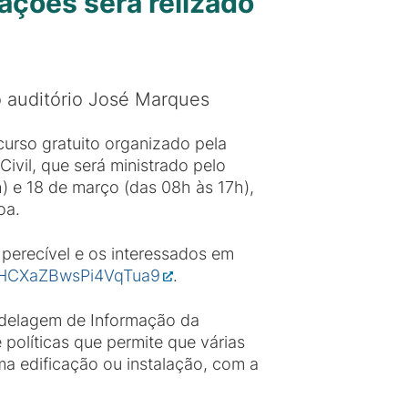
ções será relizado
o auditório José Marques
curso gratuito organizado pela
vil, que será ministrado pelo
) e 18 de março (das 08h às 17h),
oa.
 perecível e os interessados em
le/HCXaZBwsPi4VqTua9
.
odelagem de Informação da
políticas que permite que várias
ma edificação ou instalação, com a