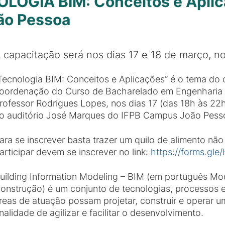
LOGIA BIM: Conceitos e Aplica
ão Pessoa
 capacitação será nos dias 17 e 18 de março, n
Tecnologia BIM: Conceitos e Aplicações” é o tema do 
oordenação do Curso de Bacharelado em Engenharia Ci
rofessor Rodrigues Lopes, nos dias 17 (das 18h às 22h
o auditório José Marques do IFPB Campus João Pess
ara se inscrever basta trazer um quilo de alimento não
articipar devem se inscrever no link:
https://forms.g
uilding Information Modeling – BIM (em português M
onstrução) é um conjunto de tecnologias, processos e 
reas de atuação possam projetar, construir e operar u
inalidade de agilizar e facilitar o desenvolvimento.