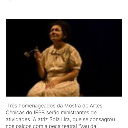
Três homenageados da Mostra de Artes
Cênicas do IFPB serão ministrantes de
atividades. A atriz Soia Lira, que se consagrou
nos palcos com a peça teatral “Vau da