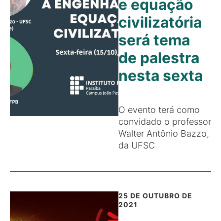
e equação
civilizatória
será tema
de palestra
nesta sexta
O evento terá como
convidado o professor
Walter Antônio Bazzo,
da UFSC
25 DE OUTUBRO DE
2021