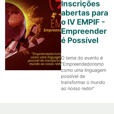
Inscrições
abertas para
o IV EMPIF -
Empreender
é Possível
O tema do evento é
"Empreendedorismo
como uma linguagem
possível de
transformar o mundo
ao nosso redor”