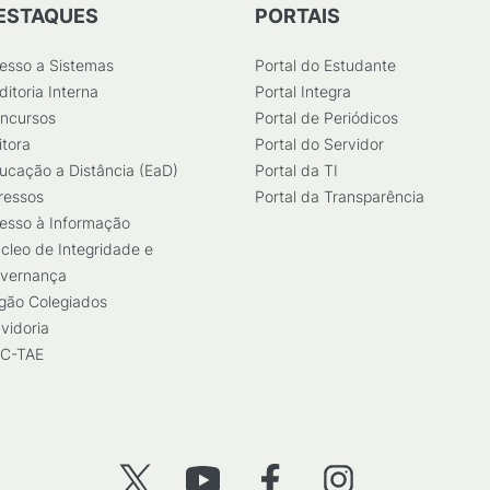
ESTAQUES
PORTAIS
esso a Sistemas
Portal do Estudante
ditoria Interna
Portal Integra
ncursos
Portal de Periódicos
itora
Portal do Servidor
ucação a Distância (EaD)
Portal da TI
ressos
Portal da Transparência
esso à Informação
cleo de Integridade e
vernança
gão Colegiados
vidoria
C-TAE