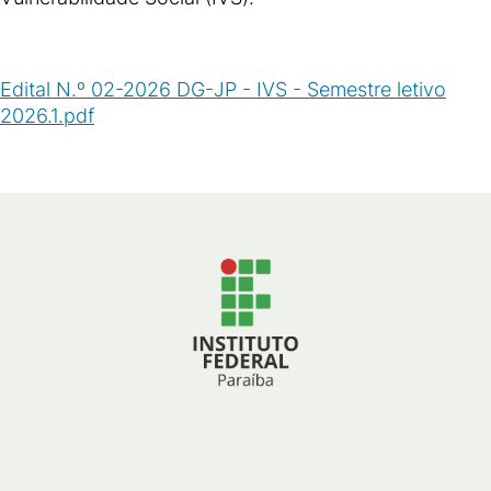
Edital N.º 02-2026 DG-JP - IVS - Semestre letivo
2026.1.pdf
(
PDF
/
833
KB
)