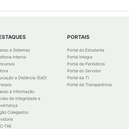
ESTAQUES
PORTAIS
esso a Sistemas
Portal do Estudante
ditoria Interna
Portal Integra
ncursos
Portal de Periódicos
itora
Portal do Servidor
ucação a Distância (EaD)
Portal da TI
ressos
Portal da Transparência
esso à Informação
cleo de Integridade e
vernança
gão Colegiados
vidoria
C-TAE