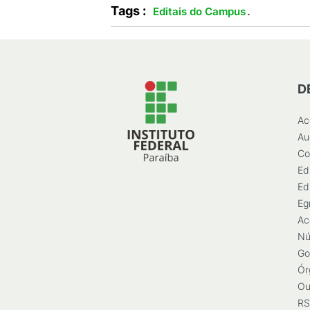
Tags :
.
Editais do Campus
D
Ac
Au
Co
Ed
Ed
Eg
Ac
Nú
Go
Ór
Ou
RS