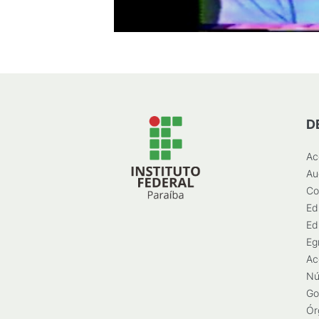
D
Ac
Au
Co
Ed
Ed
Eg
Ac
Nú
Go
Ór