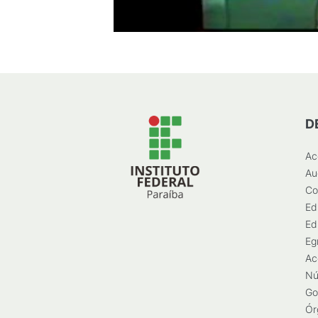
D
Ac
Au
Co
Ed
Ed
Eg
Ac
Nú
Go
Ór