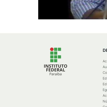
D
Ac
Au
Co
Ed
Ed
Eg
Ac
Nú
Go