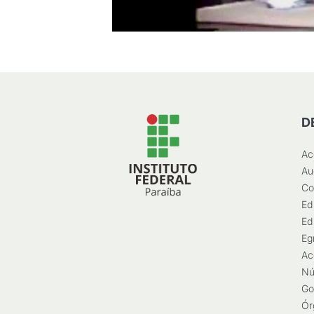
D
Ac
Au
Co
Ed
Ed
Eg
Ac
Nú
Go
Ór