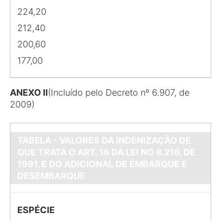
224,20
212,40
200,60
177,00
ANEXO II
(Incluído pelo Decreto nº 6.907, de
2009)
TABELA - VALORES DA INDENIZAÇÃO DE
QUE TRATA O ART. 16 DA LEI NO 8.216, DE
1991, E DO ADICIONAL DE EMBARQUE E
DESEMBARQUE
ESPÉCIE