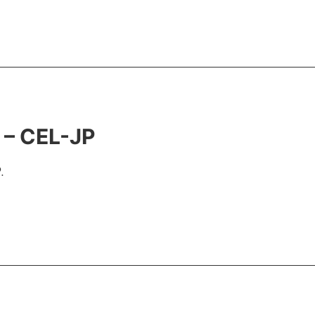
 – CEL-JP
.