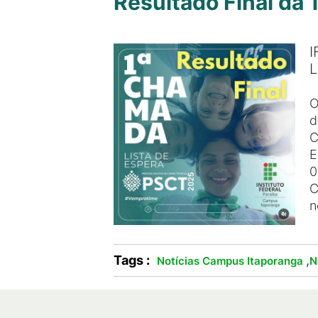
Resultado Final da
I
L
O
d
C
E
0
C
n
Tags :
,
Notícias Campus Itaporanga
N