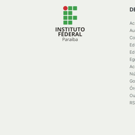
D
Ac
Au
Co
Ed
Ed
Eg
Ac
Nú
Go
Ór
Ou
RS