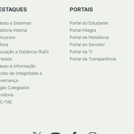
ESTAQUES
PORTAIS
esso a Sistemas
Portal do Estudante
ditoria Interna
Portal Integra
ncursos
Portal de Periódicos
itora
Portal do Servidor
ucação a Distância (EaD)
Portal da TI
ressos
Portal da Transparência
esso à Informação
cleo de Integridade e
vernança
gão Colegiados
vidoria
C-TAE