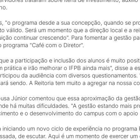
ho.
as, "o programa desde a sua concepção, quando se prop
to válido. Será um momento que a direção local e a rei
tuição continuar crescendo". Para fomentar a gestão pa
o programa "Café com o Diretor".
que a participação e inclusão dos alunos é muito posi
prática e irão melhorar o IFPB ainda mais", disse a e
ticipou da audiência com diversos questionamentos. 
uará sendo. A Reitoria tem muito a agregar na nossa 
Sousa Júnior comentou que essa aproximação da ges
onde há muitas dificuldades. "A gestão estando mais p
imento e o desenvolvimento do campus com o apoio da
iciando um novo ciclo de experiência no programa Re
ssada, de escutar. Aqui é um momento de exercer um d