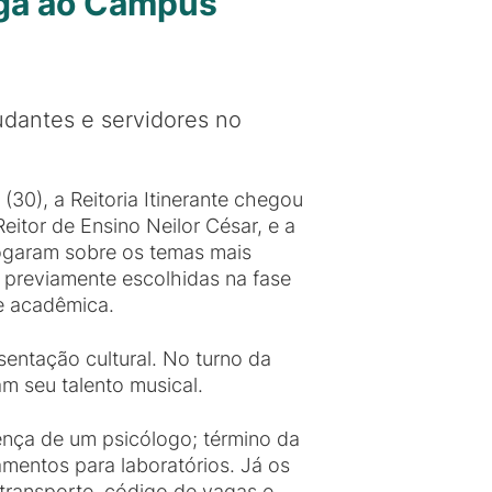
hega ao Campus
udantes e servidores no
 (30), a Reitoria Itinerante chegou
itor de Ensino Neilor César, e a
logaram sobre os temas mais
 previamente escolhidas na fase
e acadêmica.
sentação cultural. No turno da
m seu talento musical.
ença de um psicólogo; término da
mentos para laboratórios. Já os
o transporte, código de vagas e