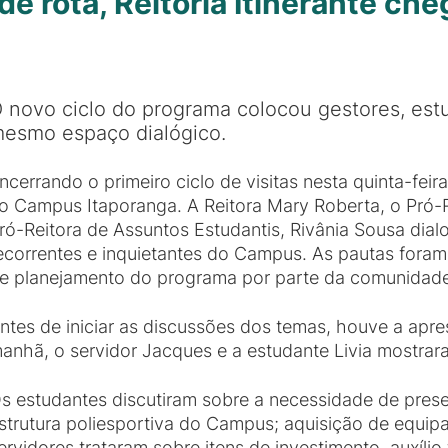
 de rota, Reitoria Itinerante c
 novo ciclo do programa colocou gestores, est
esmo espaço dialógico.
ncerrando o primeiro ciclo de visitas nesta quinta-feira
o Campus Itaporanga. A Reitora Mary Roberta, o Pró-Re
ró-Reitora de Assuntos Estudantis, Rivânia Sousa dia
ecorrentes e inquietantes do Campus. As pautas foram
e planejamento do programa por parte da comunidad
ntes de iniciar as discussões dos temas, houve a apre
anhã, o servidor Jacques e a estudante Livia mostrara
s estudantes discutiram sobre a necessidade de pres
strutura poliesportiva do Campus; aquisição de equipa
ervidores trataram sobre itens de investimento, auxíli