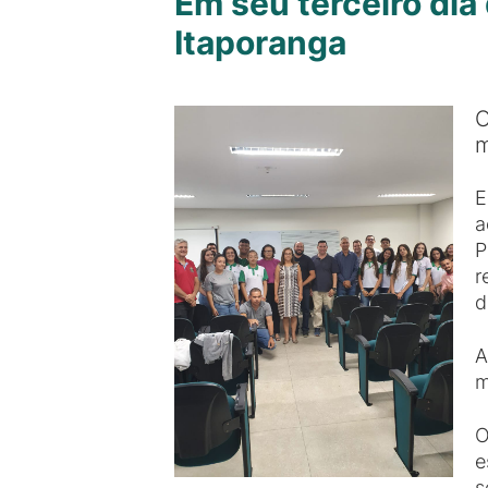
Em seu terceiro dia
Itaporanga
O
m
E
a
P
r
d
A
m
O
e
s