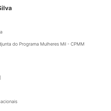
Silva
ta
djunta do Programa Mulheres Mil - CPMM
l
acionais