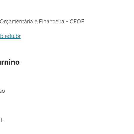
rçamentária e Financeira - CEOF
b.edu.br
urnino
ão
CL