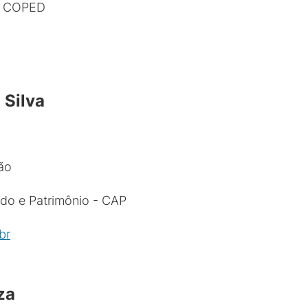
 - COPED
 Silva
ão
do e Patrimônio - CAP
br
za