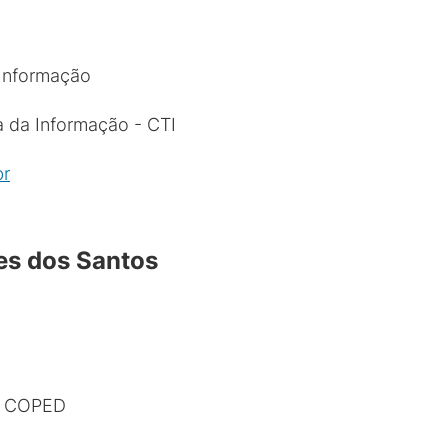
 Informação
 da Informação - CTI
br
es dos Santos
- COPED