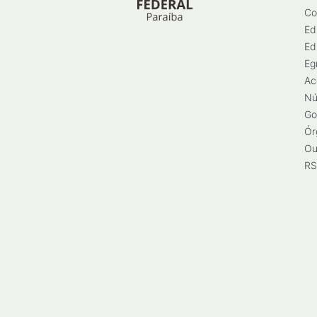
Co
Ed
Ed
Eg
Ac
Nú
Go
Ór
Ou
RS