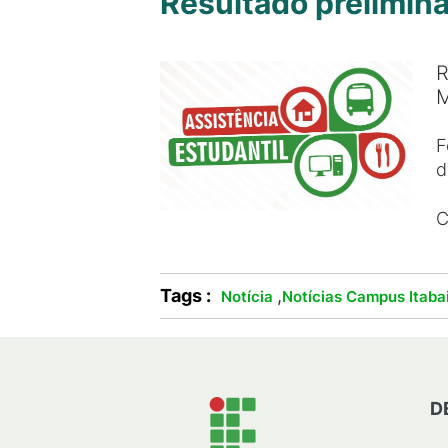
Resultado prelimina
R
M
F
d
C
Tags :
,
Notícia
Notícias Campus Itaba
D