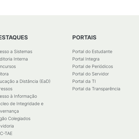
ESTAQUES
PORTAIS
esso a Sistemas
Portal do Estudante
ditoria Interna
Portal Integra
ncursos
Portal de Periódicos
itora
Portal do Servidor
ucação a Distância (EaD)
Portal da TI
ressos
Portal da Transparência
esso à Informação
cleo de Integridade e
vernança
gão Colegiados
vidoria
C-TAE