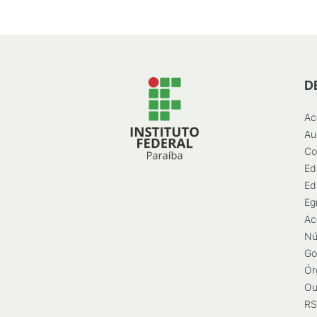
D
Ac
Au
Co
Ed
Ed
Eg
Ac
Nú
Go
Ór
Ou
RS