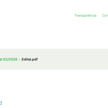
Transparência
Con
tal 02/2026
Edital.pdf
f
(
PDF
/
63
KB
)