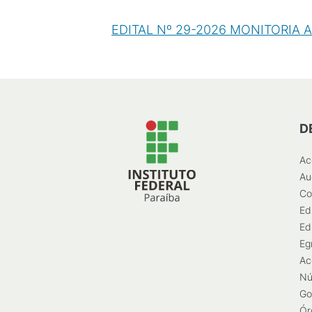
EDITAL Nº 29-2026 MONITORIA A
D
Ac
Au
Co
Ed
Ed
Eg
Ac
Nú
Go
Ór