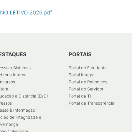
NO LETIVO 2026.pdf
(
PDF
/
91
KB
)
ESTAQUES
PORTAIS
esso a Sistemas
Portal do Estudante
ditoria Interna
Portal Integra
ncursos
Portal de Periódicos
itora
Portal do Servidor
ucação a Distância (EaD)
Portal da TI
ressos
Portal da Transparência
esso à Informação
cleo de Integridade e
vernança
gão Colegiados