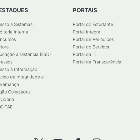
ESTAQUES
PORTAIS
esso a Sistemas
Portal do Estudante
ditoria Interna
Portal Integra
ncursos
Portal de Periódicos
itora
Portal do Servidor
ucação a Distância (EaD)
Portal da TI
ressos
Portal da Transparência
esso à Informação
cleo de Integridade e
vernança
gão Colegiados
vidoria
C-TAE