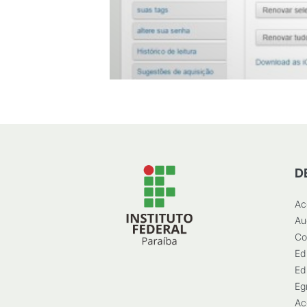
D
Ac
Au
Co
Ed
Ed
Eg
Ac